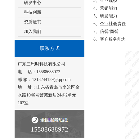
3、企业规模
研发中心
4、营销能力
科技创新
5、研发能力
资质证书
6、企业社会责任
加入我们
7、信誉/商誉
8、客户服务能力
联系方式
广东三恩时科技有限公司
电 话：15588688972
邮 箱：1218244129@qq.com
地 址：山东省青岛市李沧区金
水路1046号警苑新居24栋2单元
102室
15588688972