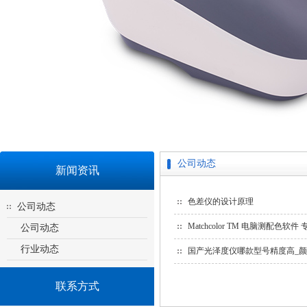
公司动态
新闻资讯
色差仪的设计原理
公司动态
Matchcolor TM 电脑测配色
公司动态
行业动态
国产光泽度仪哪款型号精度高_
联系方式