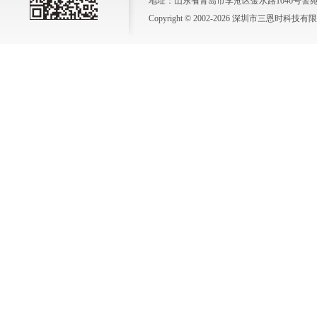
地址：山东省青岛市李沧区金水路1046号警苑新
Copyright © 2002-2026 深圳市三恩时