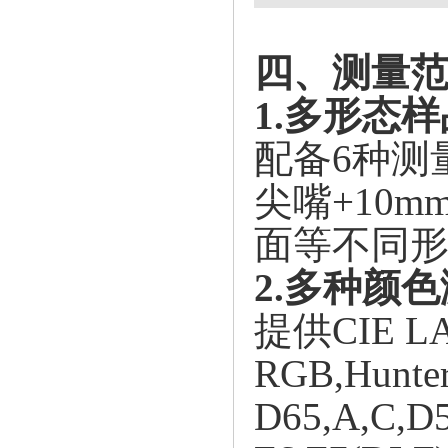
四、测量
1.多形态
配备
6种测
尖嘴+10
面等不同
2.多种颜
提供
CIE L
RGB,Hunt
D65,A,C,D5