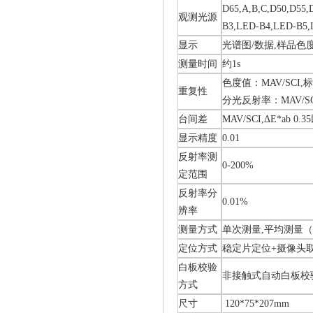
D65,A,B,C,D50,D55,
观测光源
B3,LED-B4,LED-
显示
光谱图/数据,样品色
测量时间
约1s
色度值：MAV/SCI,
重复性
分光反射率：MAV/SCI
台间差
MAV/SCI,ΔE*ab 
显示精度
0.01
反射率测
0-200%
定范围
反射率分
0.01%
辨率
测量方式
单次测量,平均测量（2
定位方式
稳定片定位+摄像头
白板校验
非接触式自动白板校
方式
尺寸
120*75*207mm