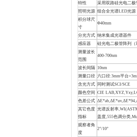
特性
采用双路硅光电二极
照明光源
组合全光谱LED光源
积分球尺
Φ40mm
寸
分光方式
纳米集成光谱器件
感应器
硅光电二极管阵列（
测量波长
400-700nm
范围
波长间隔
10nm
测量口径
六口径:3mm平台+3m
含光方式
同时测试SCI/SCE
颜色空间
CIE LAB,XYZ,Yxy,LC
色差公式
ΔE*ab,ΔE*uv,ΔE*94,
其它色度
光谱反射率,WI(ASTM E
指标
盖度,555色调分类,Mu
观察者角
2°/10°
度