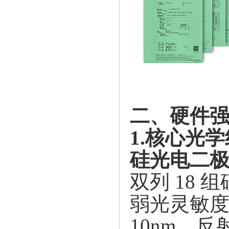
二、硬件
1.核心光
硅光电二
双列
18
弱光灵敏度高
10nm，反