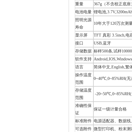
重量
367g（不含校正底座
电池电量
锂电池,3.7V,3200m
照明光源
10年大于120万次测
寿命
显示屏
TFT 真彩 3.5inch
接口
USB,蓝牙
存储数据
标样500条,试样1000
软件支持
Android,IOS,Win
语言
简体中文,English,
操作温度
0~40℃,0~85%RH
范围
存储温度
-20~50℃,0~85%R
范围
准确性保
保证一级计量合格
证
标准附件
电源适配器、数据线
可选附件
微型打印机、粉末测