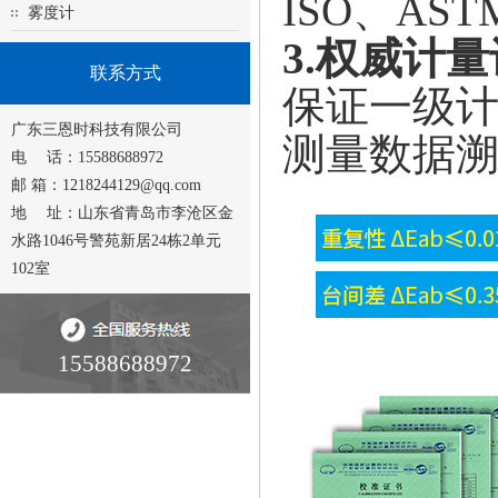
ISO、AS
雾度计
3.权威计
联系方式
保证一级
广东三恩时科技有限公司
测量数据
电 话：15588688972
邮 箱：1218244129@qq.com
地 址：山东省青岛市李沧区金
水路1046号警苑新居24栋2单元
102室
15588688972