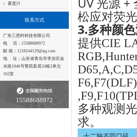
UV 光源 
雾度计
松应对荧
联系方式
3.
多种颜色
广东三恩时科技有限公司
提供
CIE L
电 话：15588688972
邮 箱：1218244129@qq.com
RGB,Hunt
地 址：山东省青岛市李沧区金
D65,A,C,D5
水路1046号警苑新居24栋2单元
102室
F6,F7(DLF)
,F9,F10(TP
15588688972
多种观测
求。