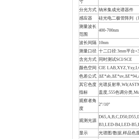
寸
分光方式
纳米集成光谱器件
感应器
硅光电二极管阵列（
测量波长
400-700nm
范围
波长间隔
10nm
测量口径
十二口径:3mm平台+3
含光方式
同时测试SCI/SCE
颜色空间
CIE LAB,XYZ,Yxy,LC
色差公式
ΔE*ab,ΔE*uv,ΔE*94,
其它色度
光谱反射率,WI(ASTM E
指标
盖度,555色调分类,Mu
观察者角
2°/10°
度
D65,A,B,C,D50,D55,
观测光源
B3,LED-B4,LED-
显示
光谱图/数据,样品色