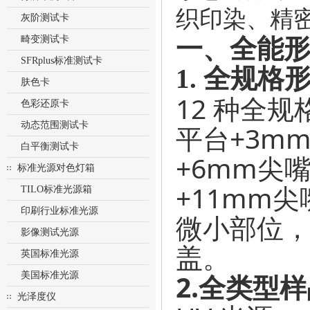
织印染、精
灰阶测试卡
畸变测试卡
一、全能
SFRplus标准测试卡
1.
全规格
肤色卡
12 种全
色彩还原卡
动态范围测试卡
平台+3m
白平衡测试卡
+6mm尖嘴
标准光源对色灯箱
+11mm
TILO标准光源箱
印刷行业标准光源
微小部位
影像测试光源
盖。
英国标准光源
2.全类型
美国标准光源
光泽度仪