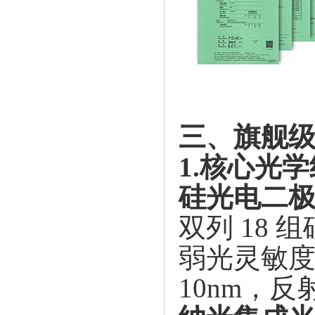
三、旗舰
1.核心光
硅光电二
双列
18
弱光灵敏度高
10nm，反