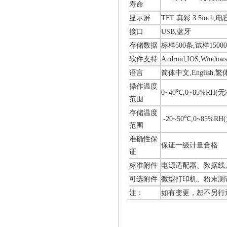
寿命
显示屏
TFT 真彩 3.5inch
接口
USB,蓝牙
存储数据
标样500条,试样1500
软件支持
Android,IOS,Win
语言
简体中文,English,
操作温度
0~40℃,0~85%RH
范围
存储温度
-20~50℃,0~85%R
范围
准确性保
保证一级计量合格
证
标准附件
电源适配器、数据线
可选附件
微型打印机、粉末测
注：
如有变更，恕不另行