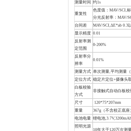
测量时间
约1s
色度值：MAV/SCI,
重复性
分光反射率：MAV/SCI
台间差
MAV/SCI,ΔE*ab 
显示精度
0.01
反射率测
0-200%
定范围
反射率分
0.01%
辨率
测量方式
单次测量,平均测量（2
定位方式
稳定片定位+摄像头
白板校验
非接触式自动白板校
方式
尺寸
120*75*207mm
重量
367g（不含校正底座
电池电量
锂电池,3.7V,3200m
照明光源
10年大于120万次测