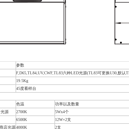
参数
F,D65,TL84,UV,CWF,TL83六种LED光源(TL83可更换U30,默认TL
19.5Kg
45度看样台
色温
功率以及数量
考光源
2700K
5Wx4个
6500K
12W×2支
国商店光源
4000K
2支