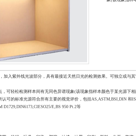
源箱，加入紫外线光波部分，具有最接近天然日光的检测效果。可独立或与
点，可轻松检测样本间有无同色异谱现象(该现象指样本颜色于某光源下相
标准光源符合所有主要的视觉评价，包括AS,ASTM,BSI,DIN 和ISO国际标准，
 D1729,DIN6173,CIESO25/E,BS 950 Pt.2等