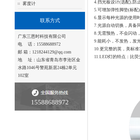
4.挡光板设计(选配)
雾度计
5.可增加弹性脚垫(标
6.显示每种光源的使用
联系方式
7.光源自动切换，具备
8.无需预热，不会闪动
广东三恩时科技有限公司
9.能耗小，不发热，发
电 话：15588688972
10.更完整的英，美标
邮 箱：1218244129@qq.com
11.LED灯的特点：比
地 址：山东省青岛市李沧区金
水路1046号警苑新居24栋2单元
102室
15588688972