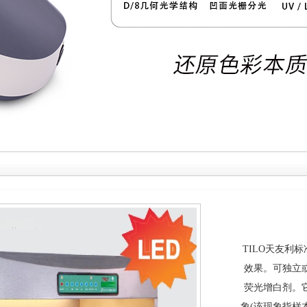
TILO天友利
效果。可独立
荧光增白剂。
象(该现象指样